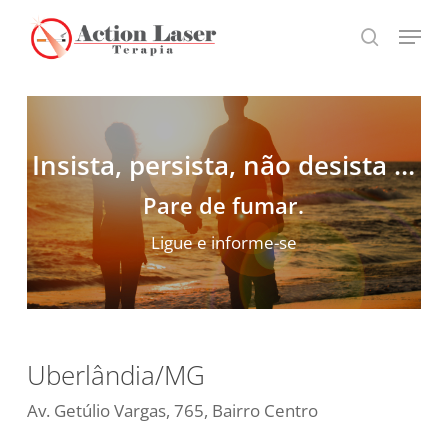
Skip
Menu
to
search
main
content
Insista, persista, não desista …
Pare de fumar.
Ligue e informe-se
Uberlândia/MG
Av. Getúlio Vargas, 765, Bairro Centro